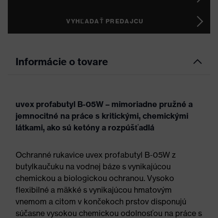
VYHĽADAŤ PREDAJCU
Informácie o tovare
uvex profabutyl B-05W – mimoriadne pružné a
jemnocitné na práce s kritickými, chemickými
látkami, ako sú ketóny a rozpúšťadlá
Ochranné rukavice uvex profabutyl B-05W z
butylkaučuku na vodnej báze s vynikajúcou
chemickou a biologickou ochranou. Vysoko
flexibilné a mäkké s vynikajúcou hmatovým
vnemom a citom v končekoch prstov disponujú
súčasne vysokou chemickou odolnosťou na práce s