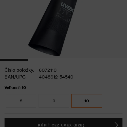
Číslo položky:
6072110
EAN/UPC:
4048612154540
Veľkosť: 10
8
9
10
KÚPIŤ CEZ UVEX (B2B)