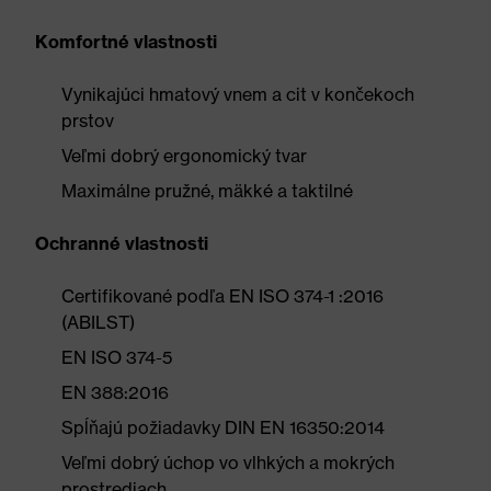
Komfortné vlastnosti
Vynikajúci hmatový vnem a cit v končekoch
prstov
Veľmi dobrý ergonomický tvar
Maximálne pružné, mäkké a taktilné
Ochranné vlastnosti
Certifikované podľa EN ISO 374-1 :2016
(ABILST)
EN ISO 374-5
EN 388:2016
Spĺňajú požiadavky DIN EN 16350:2014
Veľmi dobrý úchop vo vlhkých a mokrých
prostrediach