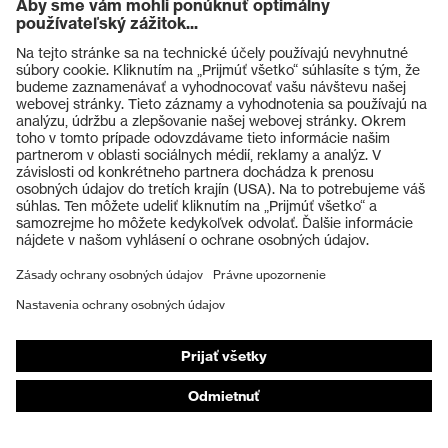
Výrobky
Ochranné okuliare
Ochranné prilby
Ochranné rukavice
Ochranná obuv
Individuálne OOP
Respirátory na ochranu dýchacích orgánov
Ochrana sluchu
Ochranné odevy a pracovné oblečenie