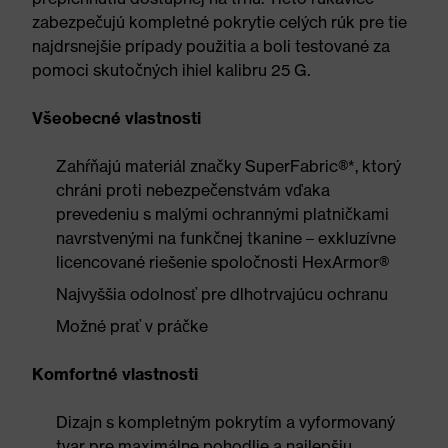
zabezpečujú kompletné pokrytie celých rúk pre tie
najdrsnejšie prípady použitia a boli testované za
pomoci skutočných ihiel kalibru 25 G.
Všeobecné vlastnosti
Zahŕňajú materiál značky SuperFabric®*, ktorý
chráni proti nebezpečenstvám vďaka
prevedeniu s malými ochrannými platničkami
navrstvenými na funkčnej tkanine – exkluzívne
licencované riešenie spoločnosti HexArmor®
Najvyššia odolnosť pre dlhotrvajúcu ochranu
Možné prať v práčke
Komfortné vlastnosti
Dizajn s kompletným pokrytím a vyformovaný
tvar pre maximálne pohodlie a najlepšiu