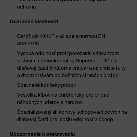
ochranu
Ochranné vlastnosti
Certifikát 4X12F v súlade s normou EN
388:2016
Vysoká odolnosť proti porezaniu vďaka trom
vrstvám materiálu značky SuperFabric®* na
dlaňovej časti (vnútorná vrstva) a na chrbte ruky
a dvom vrstvám po bočných stranách prstov
Spevnené končeky prstov
Výstelka kĺbov na chrbte ruky pre prípad
náhodných úderov a nárazov
Špecializovaný silikónový uchopovací povrch na
dlaňovej časti pre lepšiu odolnosť a úchop
Upozornenie k ošetrovaniu