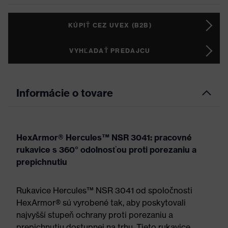
KÚPIŤ CEZ UVEX (B2B)
VYHĽADAŤ PREDAJCU
Informácie o tovare
HexArmor® Hercules™ NSR 3041: pracovné
rukavice s 360° odolnosťou proti porezaniu a
prepichnutiu
Rukavice Hercules™ NSR 3041 od spoločnosti
HexArmor® sú vyrobené tak, aby poskytovali
najvyšší stupeň ochrany proti porezaniu a
prepichnutiu dostupnej na trhu. Tieto rukavice