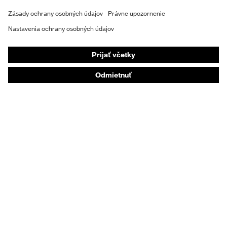
Ochranná obuv
Individuálne OOP
Respirátory na ochranu dýchacích orgánov
Ochrana sluchu
Ochranné odevy a pracovné oblečenie
Poradenstvo týkajúce sa výrobkov
Od hlavy po päty: uvex Safety Expert System
Ochrana rúk: nástroj uvex Chemical Expert System
Ochrana dýchacích orgánov: nástroj uvex
Respiratory Expert System
Ochrana očí: Konfigurátor ochranných okuliarov
Technológie
Ocenenia