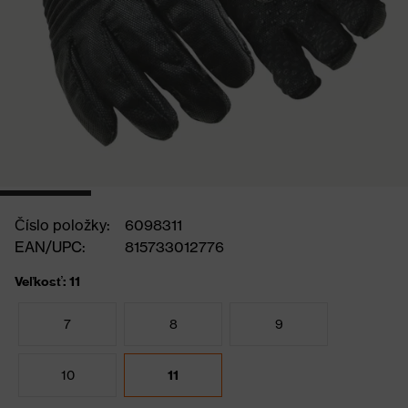
Číslo položky:
6098311
EAN/UPC:
815733012776
Veľkosť: 11
7
8
9
10
11