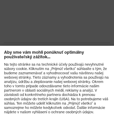
Výrobky
Ochranné okuliare
Ochranné prilby
Ochranné rukavice