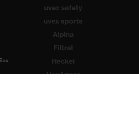
uvex safety
uvex sports
Alpina
Filtral
Heckel
ašou
HexArmor
Rainer Winter Stiftung