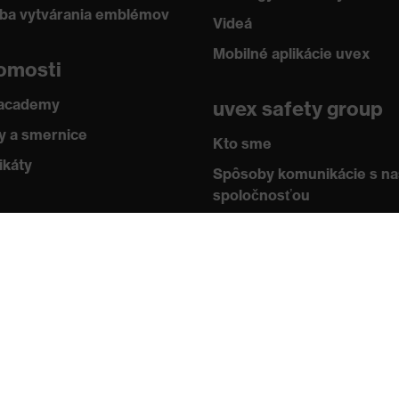
žba vytvárania emblémov
Videá
Mobilné aplikácie uvex
omosti
 academy
uvex safety group
 a smernice
Kto sme
ikáty
Spôsoby komunikácie s n
spoločnosťou
Kontakt
Impressum
Ochrana údajov