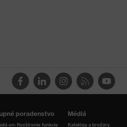
, Ochrana pred reznými poraneniami, Ochrana pred
 vpichom, Ochrana pred bodnými poraneniami
EN 420:2003 + A1:2009
upné poradenstvo
Médiá
add-on: Rozšírenie funkcie
Katalógy a brožúry