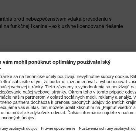
chránia proti nebezpečenstvám vďaka prevedeniu s
 na funkčnej tkanine – exkluzívne licencované riešenie
časne podporuje obratnosť a hmatový cit
oruje obratnosť
 388:2016
utiu a porezaniu vďaka niekoľkým vrstvám materiálu