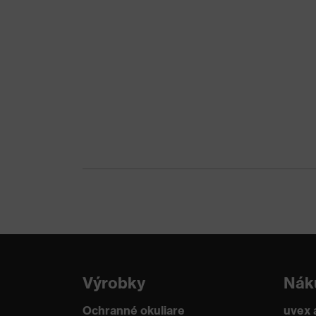
Ochrana pred
Ochrana pred odreninami
mechanickými
poraneniami spôsobenými
rizikami
Opätovné použitie
Na viac použití (R)
Norma
EN 388:2016 + A1:2018, 
Výrobky
Nák
Ochranné okuliare
uvex 