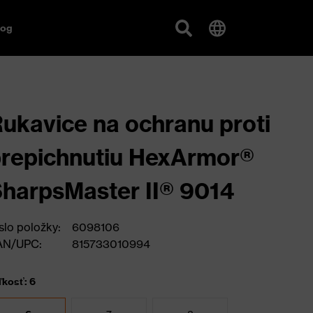
log
ukavice na ochranu proti
repichnutiu HexArmor®
harpsMaster II® 9014
slo položky:
6098106
AN/UPC:
815733010994
ľkosť: 6