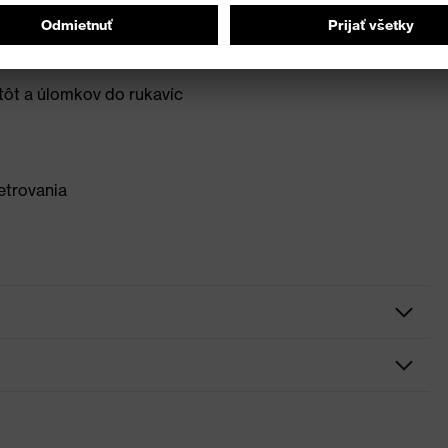
zabezpečuje mimoriadne dobrý úchop a odolnosť voči
stôt a úlomkov do rukavíc
etrovania
chrannou materiálovou technológiou SuperFabric®