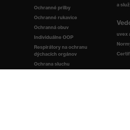
a slu
Ochranné prilby
Ochranné rukavice
Ved
Ochranná obuv
uvex
Individuálne OOP
Normy
Respirátory na ochranu
Certif
dýchacích orgánov
Ochrana sluchu
Ochranné odevy a pracovné
oblečenie
Poradenstvo týkajúce
sa výrobkov
Od hlavy po päty: uvex Safety
Expert System