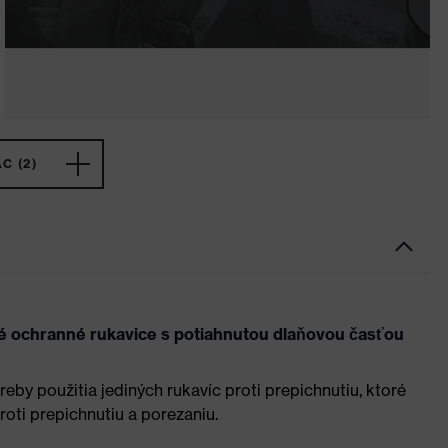
C (2)
 ochranné rukavice s potiahnutou dlaňovou časťou
eby použitia jediných rukavíc proti prepichnutiu, ktoré
oti prepichnutiu a porezaniu.