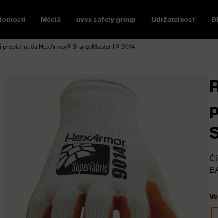
domosti
Médiá
uvex safety group
Udržateľnosť
B
i prepichnutiu HexArmor® SharpsMaster II® 9014
R
p
S
Čí
E
Ve