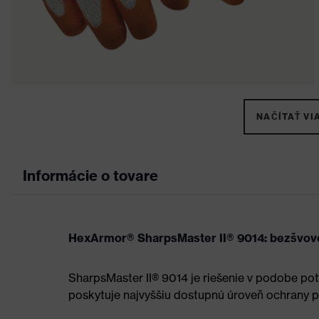
NAČÍTAŤ VIA
Informácie o tovare
HexArmor® SharpsMaster II® 9014: bezšvové
SharpsMaster II® 9014 je riešenie v podobe potr
poskytuje najvyššiu dostupnú úroveň ochrany pr