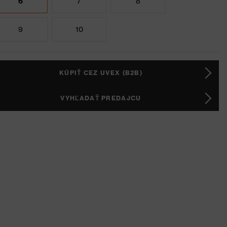
6
7
8
9
10
KÚPIŤ CEZ UVEX (B2B)
VYHĽADAŤ PREDAJCU