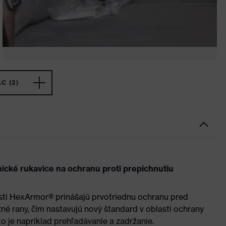
C (2)
cké rukavice na ochranu proti prepichnutiu
ti HexArmor® prinášajú prvotriednu ochranu pred
né rany, čím nastavujú nový štandard v oblasti ochrany
ko je napríklad prehľadávanie a zadržanie.