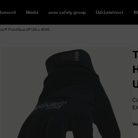
domosti
Médiá
uvex safety group
Udržateľnosť
B
mor® PointGuard® Ultra 4045
T
U
Čí
E
Ve