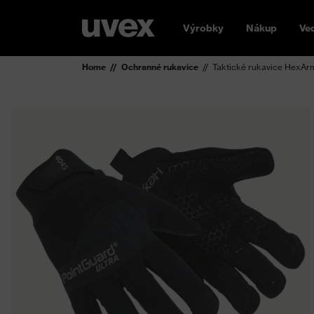
Výrobky
Nákup
Ve
Home
Ochranné rukavice
Taktické rukavice HexAr