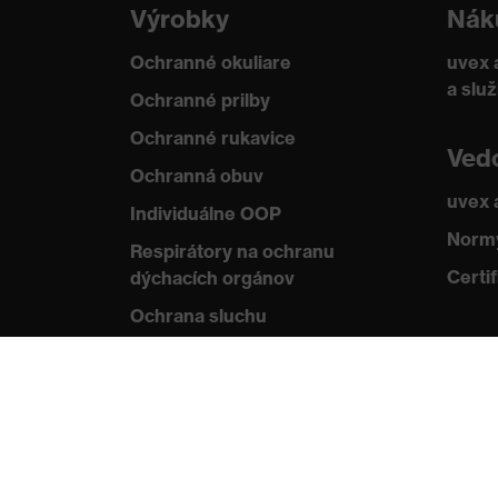
Výrobky
Nák
Ochranné okuliare
uvex 
a slu
Ochranné prilby
Ochranné rukavice
Ved
Ochranná obuv
uvex
Individuálne OOP
Normy
Respirátory na ochranu
Certif
dýchacích orgánov
Ochrana sluchu
Ochranné odevy a pracovné
oblečenie
Poradenstvo týkajúce
sa výrobkov