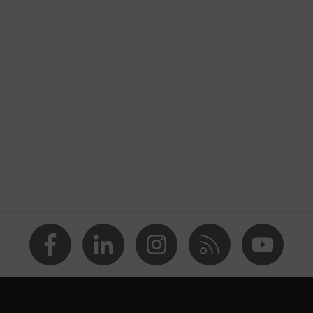
d vpichmi
, Ochrana pred reznými poraneniami, Ochrana pred
 vpichom, Ochrana pred bodnými poraneniami
EN ISO 21420:2020