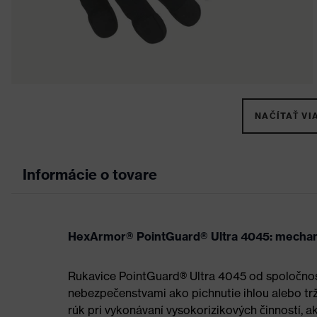
NAČÍTAŤ VIA
Informácie o tovare
HexArmor® PointGuard® Ultra 4045: mechani
Rukavice PointGuard® Ultra 4045 od spoločnos
nebezpečenstvami ako pichnutie ihlou alebo trž
rúk pri vykonávaní vysokorizikových činností, a