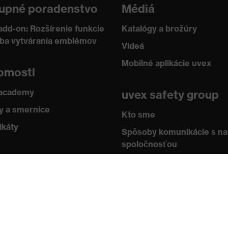
upné poradenstvo
Médiá
add-on: Rozšírenie funkcie
Katalógy a brožúry
žba vytvárania emblémov
Videá
Mobilné aplikácie uvex
omosti
 academy
uvex safety group
 a smernice
Kto sme
ikáty
Spôsoby komunikácie s n
spoločnosťou
Kontakt
Impressum
Ochrana údajov