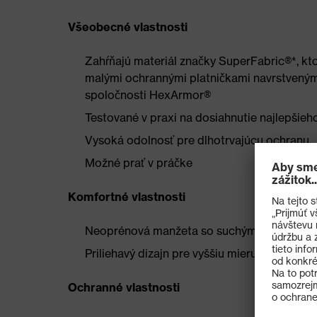
Všeobecné vlastnosti
Zahŕňajú materiál značky SuperFabric®*, kt
malými ochrannými platničkami navrstvenými
spoločnosti HexArmor®
Testované v praxi na dosiahnutie najlepšieh
Vysoká odolnosť pre dlhotrvajúcu ochranu
Možné prať v práčke
Komfortné vlastnosti
Neoprénová manžeta so suchým zipsom Vel
Priliehavý dizajn pre vyššiu mieru obratnost
Ochranné vlastnosti