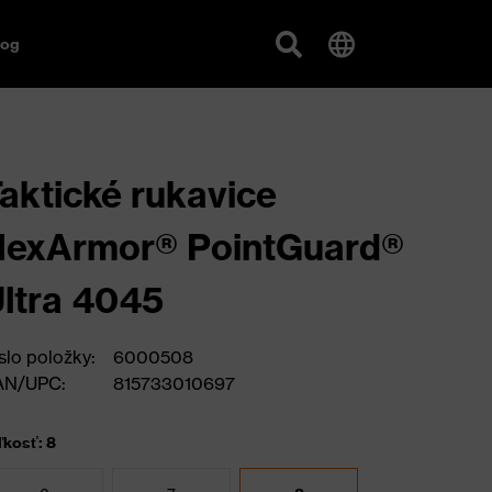
log
aktické rukavice
HexArmor® PointGuard®
ltra 4045
slo položky:
6000508
AN/UPC:
815733010697
ľkosť: 8