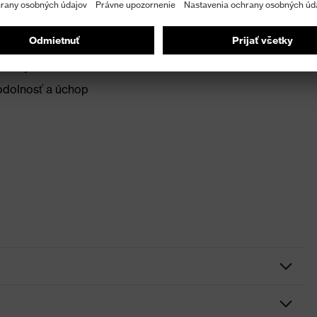
:2016
koľkým vrstvám materiálu značky SuperFabric®* na
áhodných úderov a nárazov
 odolnosť a úchop