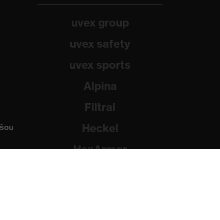
uvex group
uvex safety
uvex sports
Alpina
Filtral
Heckel
ašou
HexArmor
Rainer Winter Stiftung