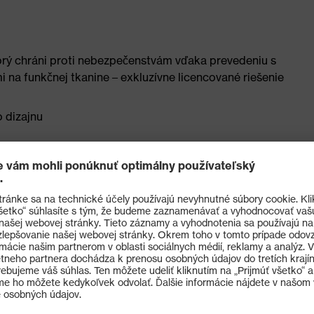
orý chráni proti nebezpečenstvám vďaka prevedeniu s
 na funkčnej tkanine – exkluzívne licencované riešenie
o dizajnu
cro® pre pevné nasadenie
i a pohodlia počas práce