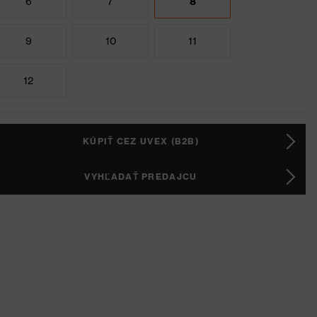
6
7
8
9
10
11
12
KÚPIŤ CEZ UVEX (B2B)
VYHĽADAŤ PREDAJCU