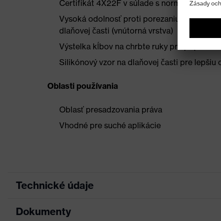
Certifikát 4X22F v súlade s normou EN 388
Vysoká odolnosť proti porezaniu vďaka nie
dlaňovej časti (vnútorná vrstva)
Výstelka kĺbov na chrbte ruky pre prípad n
Silikónový vzor na dlaňovej časti pre lepšiu
Oblasti používania
Oblasť presadzovania práva
Vhodné pre suché aplikácie
Technické údaje
Dokumenty
Hľadaná farba
Čierna
(filter)