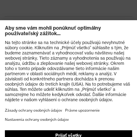
Výrobky
Ochranné okuliare
Ochranné prilby
Ochranné rukavice
Ochranná obuv
Individuálne OOP
Respirátory na ochranu dýchacích orgánov
Ochrana sluchu