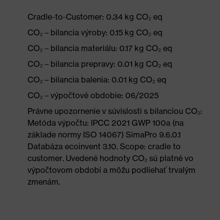
Cradle-to-Customer: 0.34 kg CO₂ eq
CO₂ – bilancia výroby: 0.15 kg CO₂ eq
CO₂ – bilancia materiálu: 0.17 kg CO₂ eq
CO₂ – bilancia prepravy: 0.01 kg CO₂ eq
CO₂ – bilancia balenia: 0.01 kg CO₂ eq
CO₂ – výpočtové obdobie: 06/2025
Právne upozornenie v súvislosti s bilanciou CO₂:
Metóda výpočtu: IPCC 2021 GWP 100a (na
základe normy ISO 14067) SimaPro 9.6.0.1
Databáza ecoinvent 3.10. Scope: cradle to
customer. Uvedené hodnoty CO₂ sú platné vo
výpočtovom období a môžu podliehať trvalým
zmenám.