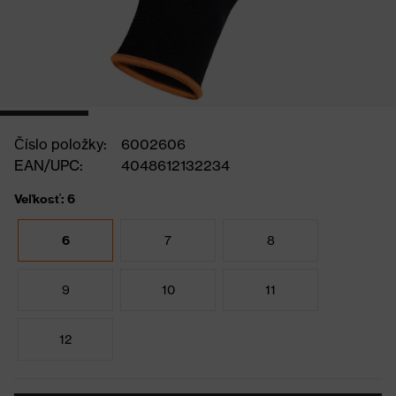
Číslo položky:
6002606
EAN/UPC:
4048612132234
Veľkosť: 6
6
7
8
9
10
11
12