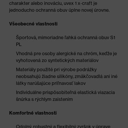
charakter alebo inováciu, uvex 1 x-craft je
jednoducho ochranná obuv úplne novej úrovne.
Všeobecné vlastnosti
Športová, mimoriadne ľahká ochranná obuv S1
PL
Vhodná pre osoby alergické na chróm, keďže je
vyhotovená zo syntetických materiálov
Materiály použité pri výrobe podrážky
neobsahujú žiadne silikóny, zmäkčovadlá ani iné
látky narúšajúce priľnavosť lakov
Individuálne prispôsobiteľná elastická viazacia
šnúrka s rýchlym zaistením
Komfortné vlastnosti
Odolný, robustný a flexibilný zvršok v úprave