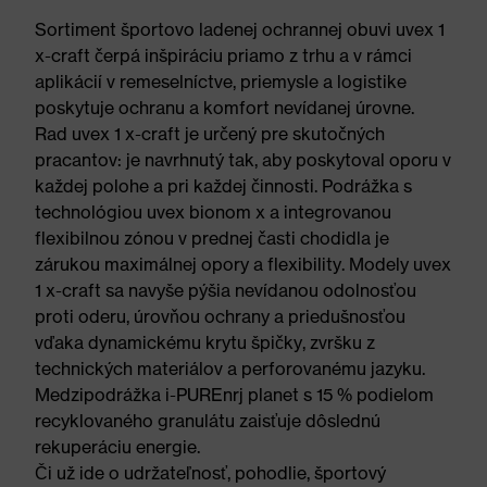
Sortiment športovo ladenej ochrannej obuvi uvex 1
x-craft čerpá inšpiráciu priamo z trhu a v rámci
aplikácií v remeselníctve, priemysle a logistike
poskytuje ochranu a komfort nevídanej úrovne.
Rad uvex 1 x-craft je určený pre skutočných
pracantov: je navrhnutý tak, aby poskytoval oporu v
každej polohe a pri každej činnosti. Podrážka s
technológiou uvex bionom x a integrovanou
flexibilnou zónou v prednej časti chodidla je
zárukou maximálnej opory a flexibility. Modely uvex
1 x-craft sa navyše pýšia nevídanou odolnosťou
proti oderu, úrovňou ochrany a priedušnosťou
vďaka dynamickému krytu špičky, zvršku z
technických materiálov a perforovanému jazyku.
Medzipodrážka i-PUREnrj planet s 15 % podielom
recyklovaného granulátu zaisťuje dôslednú
rekuperáciu energie.
Či už ide o udržateľnosť, pohodlie, športový