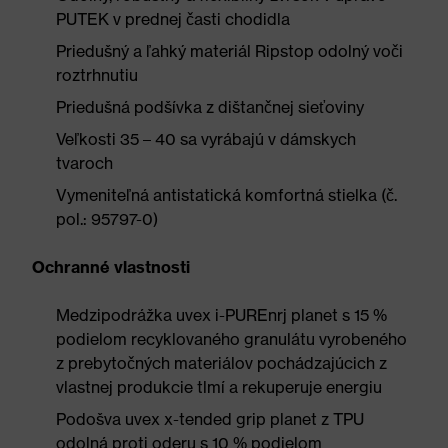
PUTEK v prednej časti chodidla
Priedušný a ľahký materiál Ripstop odolný voči
roztrhnutiu
Priedušná podšívka z dištančnej sieťoviny
Veľkosti 35 – 40 sa vyrábajú v dámskych
tvaroch
Vymeniteľná antistatická komfortná stielka (č.
pol.: 95797-0)
Ochranné vlastnosti
Medzipodrážka uvex i-PUREnrj planet s 15 %
podielom recyklovaného granulátu vyrobeného
z prebytočných materiálov pochádzajúcich z
vlastnej produkcie tlmí a rekuperuje energiu
Podošva uvex x-tended grip planet z TPU
odolná proti oderu s 10 % podielom