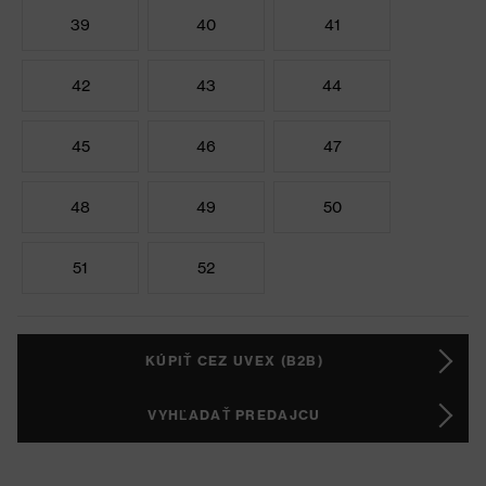
39
40
41
42
43
44
45
46
47
48
49
50
51
52
KÚPIŤ CEZ UVEX (B2B)
VYHĽADAŤ PREDAJCU