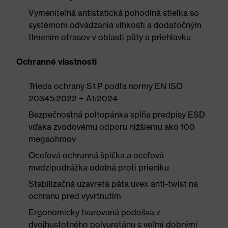
Vymeniteľná antistatická pohodlná stielka so
systémom odvádzania vlhkosti a dodatočným
tlmením otrasov v oblasti päty a priehlavku
Ochranné vlastnosti
Trieda ochrany S1 P podľa normy EN ISO
20345:2022 + A1:2024
Bezpečnostná poltopánka spĺňa predpisy ESD
vďaka zvodovému odporu nižšiemu ako 100
megaohmov
Oceľová ochranná špička a oceľová
medzipodrážka odolná proti prieniku
Stabilizačná uzavretá päta uvex anti-twist na
ochranu pred vyvrtnutím
Ergonomicky tvarovaná podošva z
dvojhustotného polyuretánu s veľmi dobrými