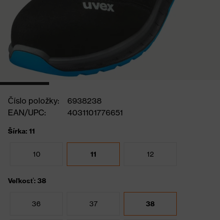
Číslo položky:
6938238
EAN/UPC:
4031101776651
Šírka: 11
10
11
12
Veľkosť: 38
36
37
38