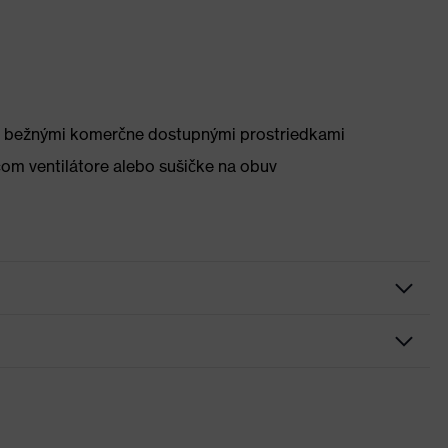
rite bežnými komerčne dostupnými prostriedkami
om ventilátore alebo sušičke na obuv
róm