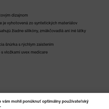
rtovým dizajnom
 je vyhotovená zo syntetických materiálov
ahujú žiadne silikóny, zmäkčovadlá ani iné látky
cia šnúrka s rýchlym zaistením
e s vložkami uvex medicare
 climazone: mimoriadne priedušné materiály podšívky a
so systémom odvádzania vlhkosti