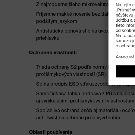
Z najmodernejšieho mikrovelúrového materi
Príjemne mäkké nosenie bez tlakových bodo
podšitým jazykom
Antistatická penová stielka uvex 3D hydrofle
priehlavku
Ochranné vlastnosti
Trieda ochrany S2 podľa normy EN ISO 20
protišmykových vlastností (SR)
Spĺňa predpis ESD vďaka zvodovému odpo
Samočistiaca ľahká podošva z PU s najlepšo
aj vynikajúcimi protišmykovými vlastnosťam
Spoľahlivá ochrana osôb aj materiálu: oceľo
anti-twist na ochranu pred vyvrtnutím
Oblasti používania