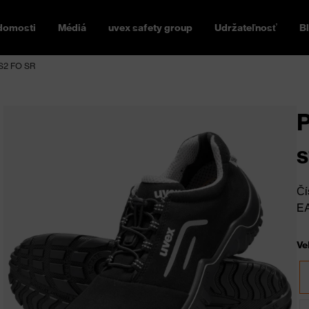
domosti
Médiá
uvex safety group
Udržateľnosť
B
 S2 FO SR
P
s
Čí
E
Ve