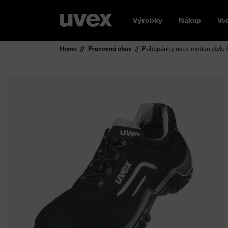
Výrobky
Nákup
Ve
Home
Pracovná obuv
Poltopánky uvex motion style