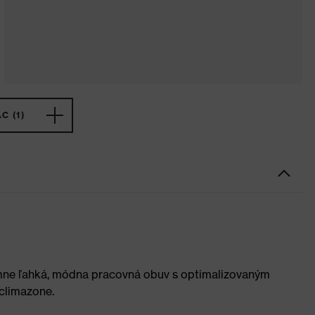
C (1)
mne ľahká, módna pracovná obuv s optimalizovaným
climazone.