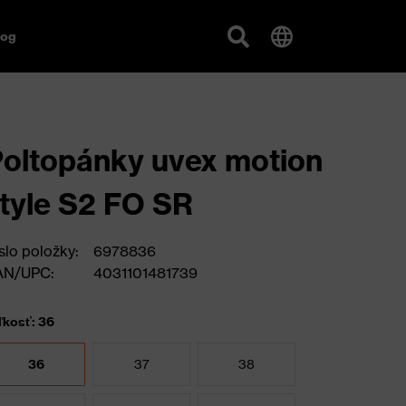
log
oltopánky uvex motion
tyle S2 FO SR
slo položky:
6978836
AN/UPC:
4031101481739
ľkosť: 36
36
37
38