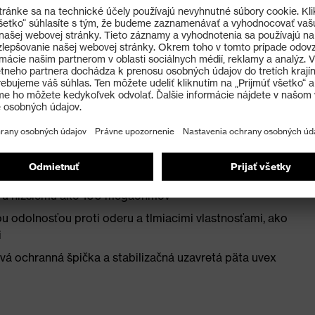
álu
v – s mäkko podšitou vrchnou časťou zvrška a
x® zaisťuje optimálne tlmenie v oblasti päty a
345:2022 s dodatočným označením veľmi dobrých
ru nižšiemu ako 100 megaohmov
u odolnosťou proti oderu a tlmiacimi vlastnosťami, ako
i
vá ochranná špička a stabilizačná uzavretá päta uvex