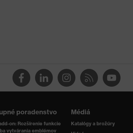
)
ckým výbojom (ESD) so zvodovým odporom nižším ako 100
upné poradenstvo
Médiá
add-on: Rozšírenie funkcie
Katalógy a brožúry
žba vytvárania emblémov