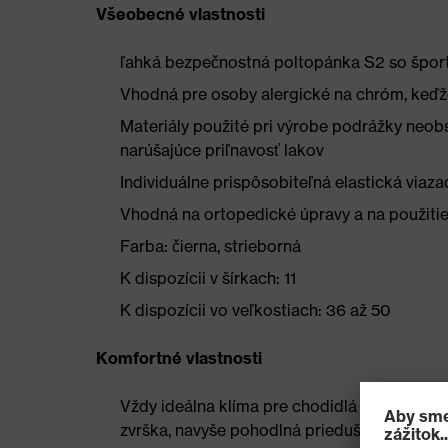
Všeobecné vlastnosti
ľahká bezpečnostná poltopánka S2 so špo
Vhodná pre osoby alergické na chróm, keďže
Materiály použité pri výrobe podrážky neobs
narúšajúce priľnavosť lakov
Individuálne prispôsobiteľná elastická viaza
Vhodná na ortopedické úpravy a na použiti
Farba: čierna, strieborná
K dispozícii v šírkach: 11
K dispozícii vo veľkostiach: 36 až 50
Komfortné vlastnosti
Vždy ideálna klíma pre chodidlá vďaka uvex
zvrška, navyše pohodlná priedušná stielka 