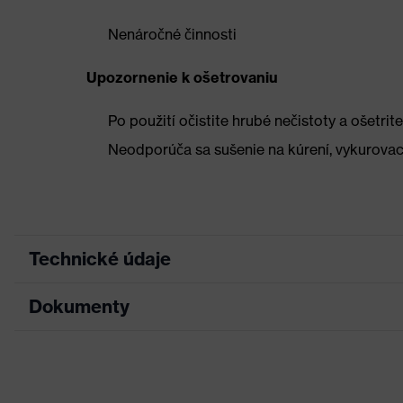
Nenáročné činnosti
Upozornenie k ošetrovaniu
Po použití očistite hrubé nečistoty a ošet
Neodporúča sa sušenie na kúrení, vykurovac
Technické údaje
Dokumenty
Hľadaná farba
Čierna, Strieborná
(filter)
Tabuľka rozmerov
Upozornenia pre
Pre osoby alergické na ch
alergikov
List technických údajov