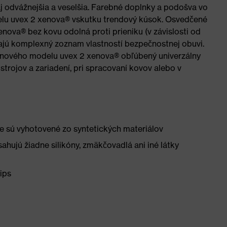
aj odvážnejšia a veselšia. Farebné doplnky a podošva vo
delu uvex 2 xenova® vskutku trendový kúsok. Osvedčené
va® bez kovu odolná proti prieniku (v závislosti od
ajú komplexný zoznam vlastností bezpečnostnej obuvi.
z nového modelu uvex 2 xenova® obľúbený univerzálny
 strojov a zariadení, pri spracovaní kovov alebo v
e sú vyhotovené zo syntetických materiálov
ahujú žiadne silikóny, zmäkčovadlá ani iné látky
zips