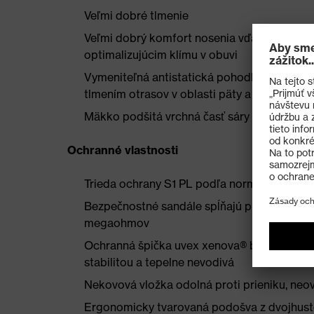
Veľmi dobré tlmenie
Veľmi dobrý komfort nosenia vďaka novovy
optimalizujúcim klímu v obuvi
Vymeniteľná antistatická pohodlná stielka
tlmením otrasov v oblasti päty a priehlavku
Mäkko podšitá vrchná časť sáry
Ochranné vlastnosti
Trieda ochrany S1 PL podľa normy EN ISO
Bezpečnostné sandále spĺňajú predpisy ES
megaohmov
Ochranná špička uvex xenova® bez obsahu 
stabilitou a tepelne nevodivá
Nekovová vložka odolná proti prieniku, neo
Ergonomicky tvarovaná podošva z dvojhust