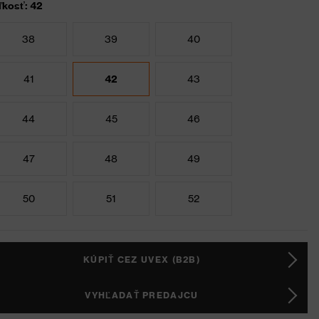
ľkosť: 42
38
39
40
41
42
43
44
45
46
47
48
49
50
51
52
KÚPIŤ CEZ UVEX (B2B)
VYHĽADAŤ PREDAJCU