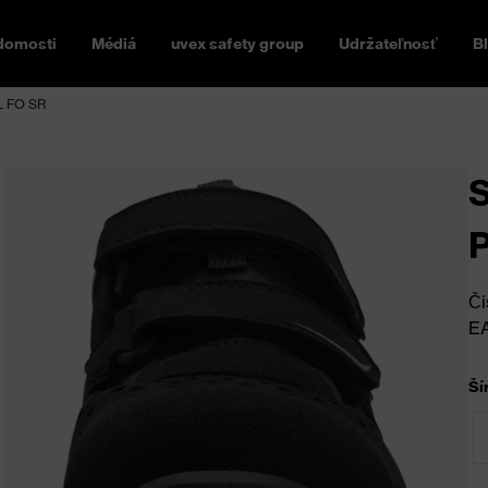
domosti
Médiá
uvex safety group
Udržateľnosť
B
L FO SR
S
Čí
E
Ší