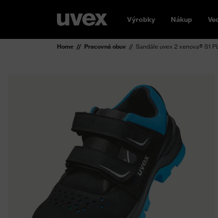
Výrobky
Nákup
Ve
Home
Pracovná obuv
Sandále uvex 2 xenova® S1 P