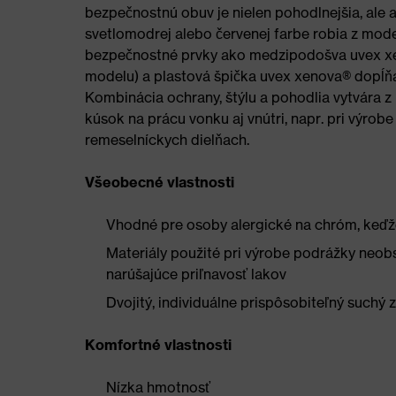
bezpečnostnú obuv je nielen pohodlnejšia, ale 
svetlomodrej alebo červenej farbe robia z mo
bezpečnostné prvky ako medzipodošva uvex xeno
modelu) a plastová špička uvex xenova® dopĺň
Kombinácia ochrany, štýlu a pohodlia vytvára 
kúsok na prácu vonku aj vnútri, napr. pri výrobe
remeselníckych dielňach.
Všeobecné vlastnosti
Vhodné pre osoby alergické na chróm, keďž
Materiály použité pri výrobe podrážky neobs
narúšajúce priľnavosť lakov
Dvojitý, individuálne prispôsobiteľný suchý 
Komfortné vlastnosti
Nízka hmotnosť