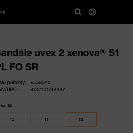
log
andále uvex 2 xenova® S1
PL FO SR
slo položky:
9553342
AN/UPC:
4031101748887
rka: 12
10
11
12