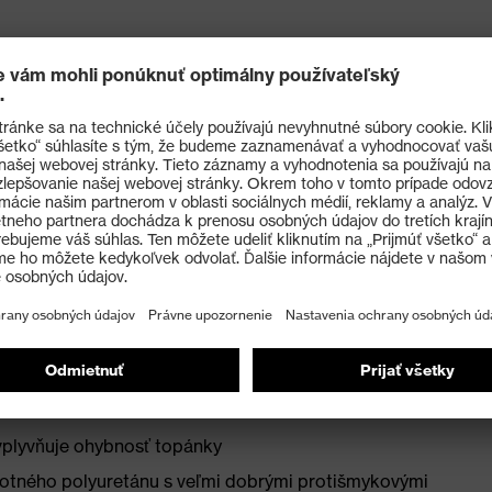
vinutým kopytám a priedušným materiálom
 so systémom odvádzania vlhkosti a dodatočným
 20345:2022
D vďaka zvodovému odporu nižšiemu ako 100
kovov – kompaktná, anatomická, s dobrou bočnou
vplyvňuje ohybnosť topánky
otného polyuretánu s veľmi dobrými protišmykovými