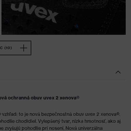
C (10)
ová ochranná obuv uvex 2 xenova®
 vzhľad: to je nová bezpečnostná obuv uvex 2 xenova®.
odlie chodidiel. Vylepšený tvar, nízka hmotnosť, ako aj
e zvyšujú pohodlie pri nosení. Nová univerzálna