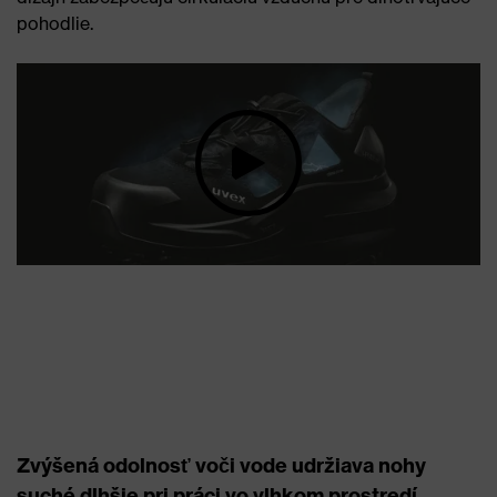
pohodlie.
Zvýšená odolnosť voči vode udržiava nohy
suché dlhšie pri práci vo vlhkom prostredí