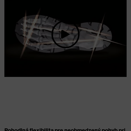
Pohodlná flexibilita pre neobmedzený pohyb pri