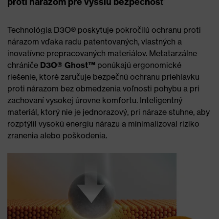
proti nárazom pre vyššiu bezpečnosť
Technológia D3O® poskytuje pokročilú ochranu proti
nárazom vďaka radu patentovaných, vlastných a
inovatívne prepracovaných materiálov. Metatarzálne
chrániče
D3O® Ghost™
ponúkajú ergonomické
riešenie, ktoré zaručuje bezpečnú ochranu priehlavku
proti nárazom bez obmedzenia voľnosti pohybu a pri
zachovaní vysokej úrovne komfortu. Inteligentný
materiál, ktorý nie je jednorazový, pri náraze stuhne, aby
rozptýlil vysokú energiu nárazu a minimalizoval riziko
zranenia alebo poškodenia.