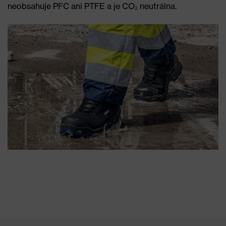
neobsahuje PFC ani PTFE a je CO₂ neutrálna.