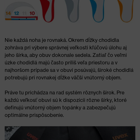
Nie každá noha je rovnaká. Okrem dĺžky chodidla
zohráva pri výbere správnej veľkosti kľúčovú úlohu aj
jeho šírka, aby obuv dokonale sedela. Zatiaľ čo veľmi
úzke chodidlá majú často príliš veľa priestoru a v
najhoršom prípade sa v obuvi posúvajú, široké chodidlá
potrebujú pri rovnakej dĺžke väčší vnútorný objem.
Práve tu prichádza na rad systém rôznych šírok. Pre
každú veľkosť obuvi sú k dispozícii rôzne šírky, ktoré
definujú vnútorný objem topánky a zabezpečujú
optimálne prispôsobenie.