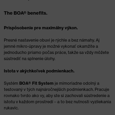
The BOA® benefits.
Prispôsobenie pre maximálny výkon.
Presné nastavenie obuvi je rýchle a bez námahy. Aj
jemné mikro‑úpravy je možné vykonať okamžite a
jednoducho priamo počas práce, takže sa vždy môžete
sústrediť na splnenie úlohy.
Istota v akýchkoľvek podmienkach.
Systém
BOA® Fit System
je mimoriadne odolný a
testovaný v tých najnáročnejších podmienkach. Pracuje
rovnako tvrdo ako vy, aby ste si zachovali sústredenie a
istotu v každom prostredí – a to bez nutnosti vyzliekania
rukavíc.