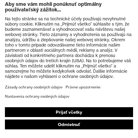
Vlastnosti vložiek do topánok uvex:
mimoriadne priedušné materiály absorbujúce
vlhkosť
zóny tlmenia nárazov podporujú prirodzený pohyb
chodidla
nedráždivý, komfortný povrchový materiál