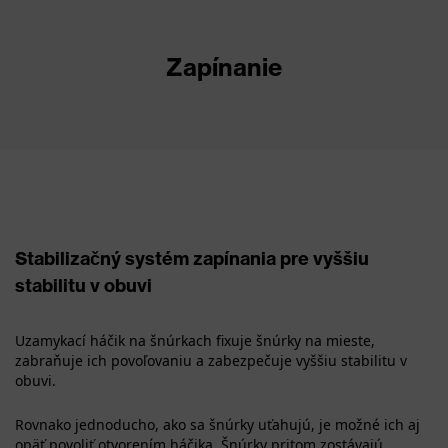
Zapínanie
Stabilizačný systém zapínania pre vyššiu
stabilitu v obuvi
Uzamykací háčik na šnúrkach fixuje šnúrky na mieste,
zabraňuje ich povoľovaniu a zabezpečuje vyššiu stabilitu v
obuvi.
Rovnako jednoducho, ako sa šnúrky uťahujú, je možné ich aj
opäť povoliť otvorením háčika. Šnúrky pritom zostávajú