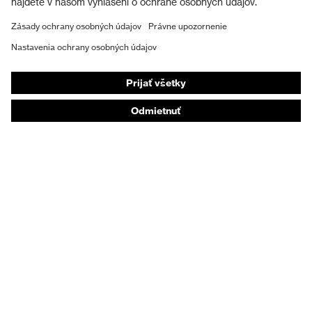
Ochranná obuv
Individuálne OOP
Respirátory na ochranu dýchacích orgánov
Ochrana sluchu
Ochranné odevy a pracovné oblečenie
Poradenstvo týkajúce sa výrobkov
Od hlavy po päty: uvex Safety Expert System
Ochrana rúk: nástroj uvex Chemical Expert System
Ochrana dýchacích orgánov: nástroj uvex
Respiratory Expert System
Ochrana očí: Konfigurátor ochranných okuliarov
Technológie
Ocenenia