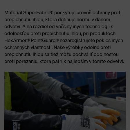
Materiál SuperFabric® poskytuje úroveň ochrany proti
prepichnutiu ihlou, ktorá definuje normu v danom
odvetví. A na rozdiel od väčšiny iných technológií s
odolnosťou proti prepichnutiu ihlou, pri produktoch
HexArmor® PointGuard® nezaregistrujete pokles iných
ochranných vlastností. Naše výrobky odolné proti
prepichnutiu ihlou sa tiež môžu pochváliť odolnosťou
proti porezaniu, ktorá patrí k najlepším v tomto odvetví.