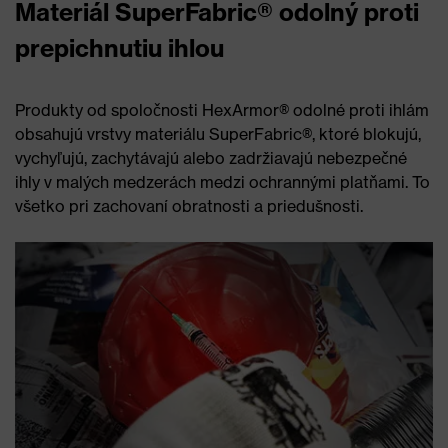
Materiál SuperFabric® odolný proti
prepichnutiu ihlou
Produkty od spoločnosti HexArmor® odolné proti ihlám
obsahujú vrstvy materiálu SuperFabric®, ktoré blokujú,
vychyľujú, zachytávajú alebo zadržiavajú nebezpečné
ihly v malých medzerách medzi ochrannými platňami. To
všetko pri zachovaní obratnosti a priedušnosti.