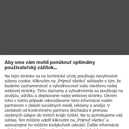
Výrobky
Ochranné okuliare
Ochranné prilby
Ochranné rukavice