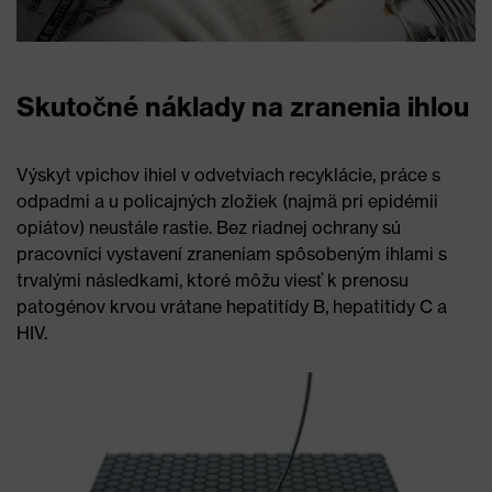
Skutočné náklady na zranenia ihlou
Výskyt vpichov ihiel v odvetviach recyklácie, práce s
odpadmi a u policajných zložiek (najmä pri epidémii
opiátov) neustále rastie. Bez riadnej ochrany sú
pracovníci vystavení zraneniam spôsobeným ihlami s
trvalými následkami, ktoré môžu viesť k prenosu
patogénov krvou vrátane hepatitídy B, hepatitídy C a
HIV.