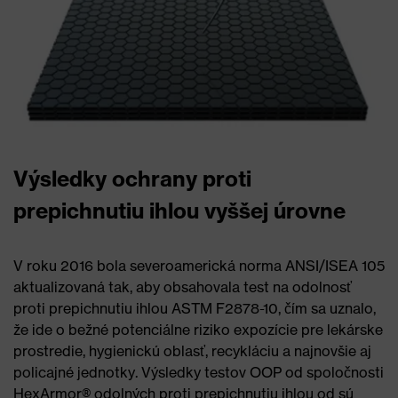
Výsledky ochrany proti
prepichnutiu ihlou vyššej úrovne
V roku 2016 bola severoamerická norma ANSI/ISEA 105
aktualizovaná tak, aby obsahovala test na odolnosť
proti prepichnutiu ihlou ASTM F2878-10, čím sa uznalo,
že ide o bežné potenciálne riziko expozície pre lekárske
prostredie, hygienickú oblasť, recykláciu a najnovšie aj
policajné jednotky. Výsledky testov OOP od spoločnosti
HexArmor® odolných proti prepichnutiu ihlou od sú